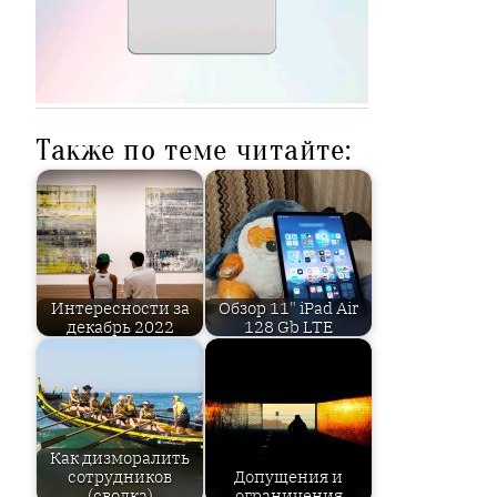
Также по теме читайте:
Интересности за
Обзор 11" iPad Air
декабрь 2022
128 Gb LTE
Как дизморалить
сотрудников
Допущения и
(сводка)
ограничения