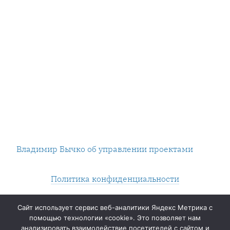
Владимир Бычко об управлении проектами
Политика конфиденциальности
Нашли опечатку? Выделяйте и жмите Контрол+Энтер.
Сайт использует сервис веб-аналитики Яндекс Метрика с
помощью технологии «cookie». Это позволяет нам
2014 — ∞
анализировать взаимодействие посетителей с сайтом и